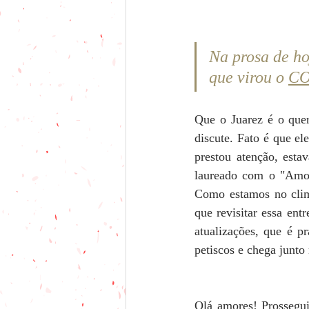
Na prosa de ho
que virou o 
C
Que o Juarez é o quer
discute. Fato é que e
prestou atenção, esta
laureado com o "Amor
Como estamos no clim
que revisitar essa en
atualizações, que é pr
petiscos e chega junto
Olá amores! Prossegui