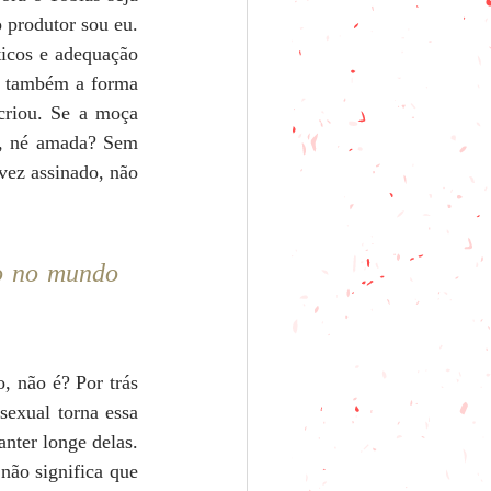
o produtor sou eu. 
icos e adequação 
s também a forma 
criou. Se a moça 
o, né amada? Sem 
vez assinado, não 
o no mundo 
 não é? Por trás 
sexual torna essa 
ter longe delas. 
não significa que 