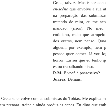
Greta, talvez. Mas é por cont
en-scéne
 que envolve a sua at
na preparação das submissa
tratando de mim, eu me ach
mandão. (risos). No meu 
cotidiano, meio que atropelo
dos outros, nem penso. Qua
alguém, por exemplo, nem p
pessoa quer comer. Já vou lo
horror. Eu sei que eu tenho q
estou trabalhando nisso.
R.M. 
E você é possessivo?
Juarez. 
Demais. 
 Greta se envolve com as submissas do Tobias. Me explica me
em prepara, treina e ainda produz as cenas. Eu digo que embo