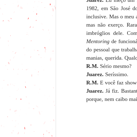
Juarez. 
Eu meço um me
1982, em São José do
inclusive. Mas o meu a
mas não exerço. Rara
Mentoring 
de funcion
do pessoal que trabalh
manias, querida. Qualqu
R.M.
 Sério mesmo?
Juarez.
 Seríssimo.
R.M.
 E você faz show
Juarez.
 Já fiz. Basta
porque, nem caibo mai