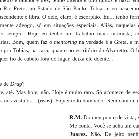
tro e oitenta e três, tenho oitenta e oito quilos e nasci em
 Rio Preto, no Estado de São Paulo. Tobias e eu nascemo
scendente é libra. O dele, claro, é escorpião. Eu... tenho for
mente advogo, só em situações especiais. Aliás, naquelas 
árias. Bom, quem faz o 
mentoring 
na verdade é a Greta, a m
a pro Tobias, na casa, quanto no escritório da Alvoretto. O 
er fio de cabelo fora do lugar, deixa ele doente...
s de 
Drag
?
nte, até. Mas hoje, não. Hoje é muito raro. Só acontece de ve
s nos vestidos... (risos). Fiquei todo bombado. Nem combina
R.M.
 Do meu ponto de vista, 
Me conta. Você se acha um car
Juarez.
 Não. De jeito nenh