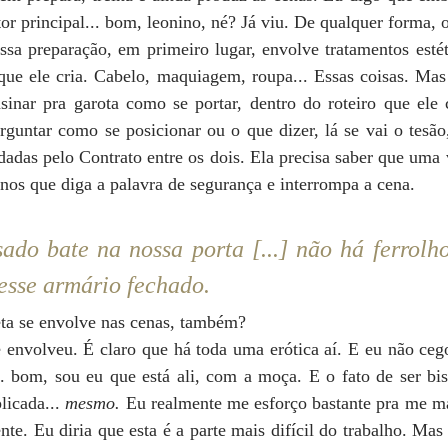
 ator principal... bom, leonino, né? Já viu. De qualquer forma, 
ssa preparação, em primeiro lugar, envolve tratamentos estét
que ele cria. Cabelo, maquiagem, roupa... Essas coisas. Ma
nsinar pra garota como se portar, dentro do roteiro que ele 
rguntar como se posicionar ou o que dizer, lá se vai o tesã
 dadas pelo Contrato entre os dois. Ela precisa saber que uma 
enos que diga a palavra de segurança e interrompa a cena.
do bate na nossa porta [...] não há ferrolh
sse armário fechado. 
eta se envolve nas cenas, também?
 envolveu. É claro que há toda uma erótica aí. E eu não cego,
.. bom, sou eu que está ali, com a moça. E o fato de ser bis
icada... 
mesmo. 
Eu realmente me esforço bastante pra me man
te. Eu diria que esta é a parte mais difícil do trabalho. Mas 