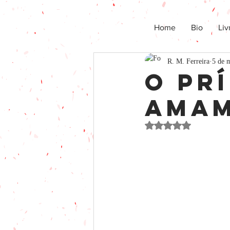
Home
Bio
Liv
R. M. Ferreira
5 de 
o pr
amam
Avaliado com NaN de