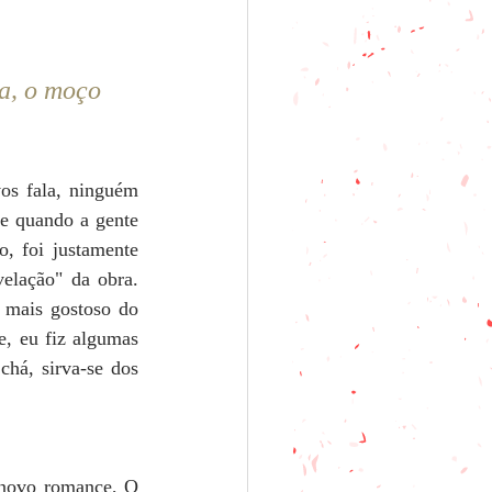
a, o moço 
os fala, ninguém 
e quando a gente 
, foi justamente 
lação" da obra. 
mais gostoso do 
, eu fiz algumas 
há, sirva-se dos 
 novo romance, O 