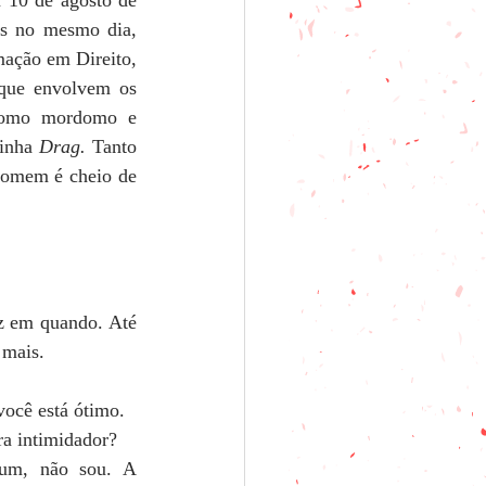
 10 de agosto de 
s no mesmo dia, 
mação em Direito, 
que envolvem os 
imbróglios dele. Como sempre. Hoje eu tenho um trabalho mais intimista, como mordomo e 
inha 
Drag.
 Tanto 
homem é cheio de 
z em quando. Até 
 mais. 
você está ótimo. 
a intimidador?
um, não sou. A 