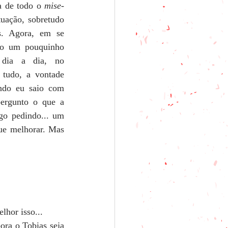
a de todo o 
mise-
uação, sobretudo 
s. Agora, em se 
o um pouquinho  
dia a dia, no 
 tudo, a vontade 
ndo eu saio com 
ergunto o que a 
go pedindo... um 
ue melhorar. Mas 
lhor isso...
ra o Tobias seja 