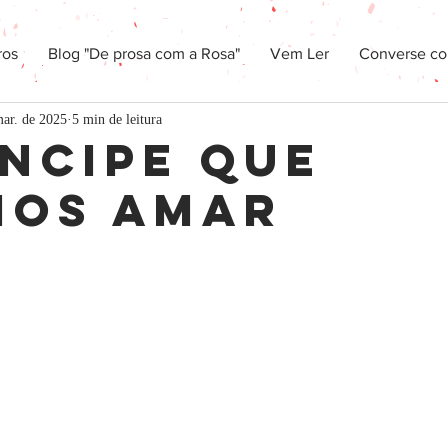
ros
Blog "De prosa com a Rosa"
Vem Ler
Converse co
mar. de 2025
5 min de leitura
íncipe que
os amar
 5 estrelas.