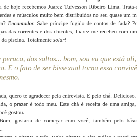
de hoje recebemos Juarez Tufvesson Ribeiro Lima. Trata
 verdes e músculos muito bem distribuídos no seu quase um me
ra? 
Encantador. 
Sabe príncipe fugido de contos de fada? Po
paz das correntes e dos chicotes, Juarez me recebeu com um 
a da piscina. Totalmente 
solar! 
da peruca, dos saltos... bom, sou eu que está ali,
a. E o fato de ser bissexual torna essa conviv
 mesmo.
da, quero te agradecer pela entrevista. E pelo chá. Delicioso.
da, o prazer é todo meu. Este chá é receita de uma amiga,
cê gostou. 
Bom, gostaria de começar com você, também pelo básico.
..