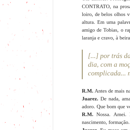
CONTRATO, na prosa 
loiro, de belos olhos
altura. Em uma palav
amigo de Tobias, o ra
laranja e cravo, à beir
[...] por trás 
dia, com a moç
complicada...
R.M.
 Antes de mais na
Juarez.
 De nada, ama
adoro. Que bom que vo
R.M.
 Nossa. Amei. 
nascimento, formação.