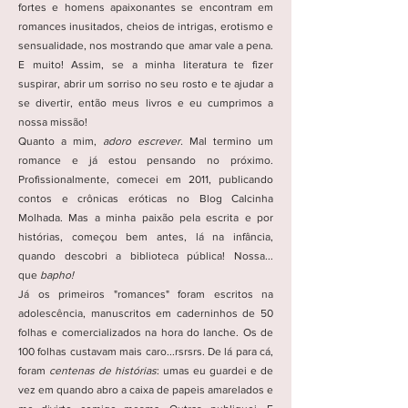
fortes e homens apaixonantes se encontram em
romances inusitados, cheios de intrigas, erotismo e
sensualidade, nos mostrando que amar vale
a pena.
E muito! Assim, se a minha literatura te fizer
suspirar, abrir um sorriso no seu rosto e te ajudar a
se divertir, então meus livros e eu cumprimos a
nossa missão!
Quanto a mim,
adoro escrever.
Mal termino um
romance e já estou pensando no próximo.
Profissionalmente, comecei em 2011, publicando
contos e crônicas eróticas no Blog Calcinha
Molhada. Mas a minha paixão pela escrita e por
histórias, começou bem antes, lá na infância,
quando descobri a biblioteca pública! Nossa...
que
bapho!
Já os primeiros "romances" foram escritos na
adolescência, manuscritos em caderninhos de 50
folhas e comercializados na hora do lanche. Os de
100 folhas custavam mais caro...rsrsrs. De lá para cá,
foram
centenas de histórias
: umas eu guardei e de
vez em quando abro a caixa de papeis amarelados e