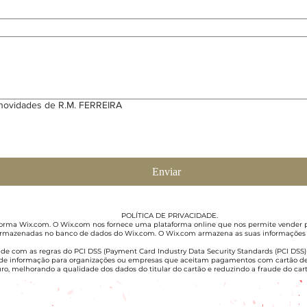
novidades de R.M. FERREIRA
Enviar
POLÍTICA DE PRIVACIDADE.
rma Wix.com. O Wix.com nos fornece uma plataforma online que nos permite vender pro
rmazenadas no banco de dados do Wix.com. O Wix.com armazena as suas informações em
 com as regras do PCI DSS (Payment Card Industry Data Security Standards (PCI DSS) 
de informação para organizações ou empresas que aceitam pagamentos com cartão de c
ro, melhorando a qualidade dos dados do titular do cartão e reduzindo a fraude do cart