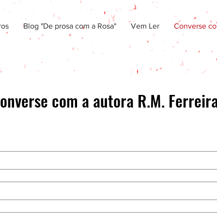
ros
Blog "De prosa com a Rosa"
Vem Ler
Converse co
onverse com a autora R.M. Ferreir