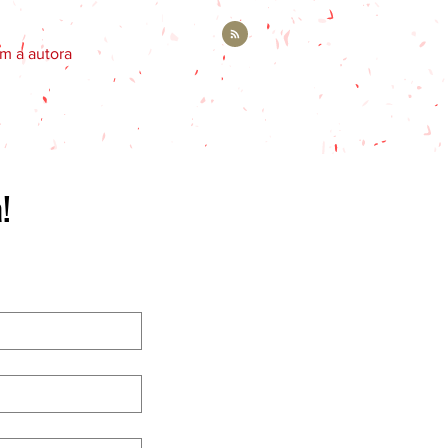
m a autora
a!