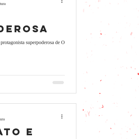
tura
a
derosa
 protagonista superpoderosa de O
tura
ato e