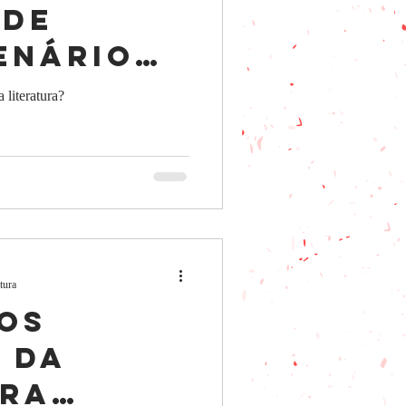
 de
enário
ntrato
a literatura?
tura
ios
 da
ura