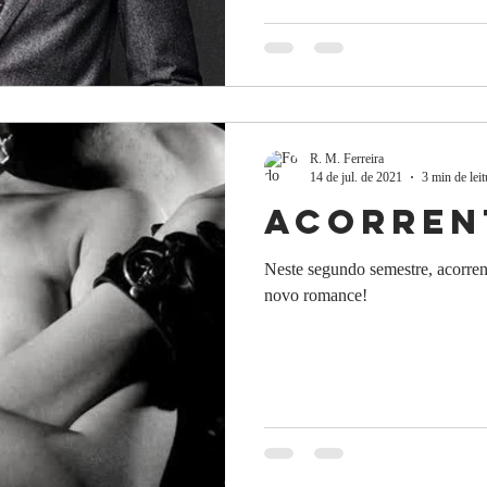
R. M. Ferreira
14 de jul. de 2021
3 min de leit
Acorren
Neste segundo semestre, acor
novo romance!