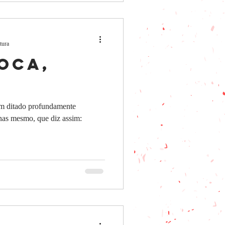
tura
oca,
um ditado profundamente
nas mesmo, que diz assim: