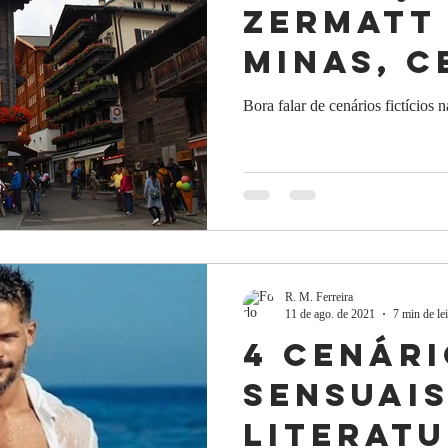
Zermatt
Minas, c
de O Co
Bora falar de cenários fictícios n
R. M. Ferreira
11 de ago. de 2021
7 min de lei
4 cenár
sensuais
literat