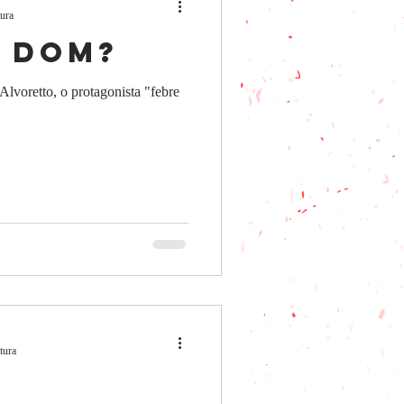
tura
o Dom?
Alvoretto, o protagonista "febre
tura
a