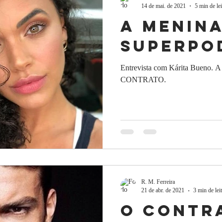
14 de mai. de 2021
5 min de lei
A menin
superpo
Entrevista com Kárita Bueno. A
CONTRATO.
R. M. Ferreira
21 de abr. de 2021
3 min de lei
o Contr