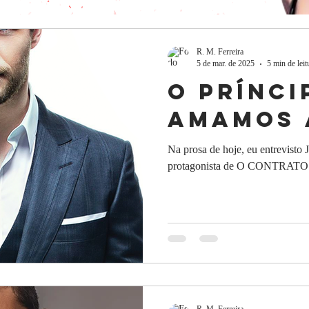
R. M. Ferreira
5 de mar. de 2025
5 min de leit
o prínci
amamos 
Na prosa de hoje, eu entrevisto
protagonista de O CONTRATO e
R. M. Ferreira