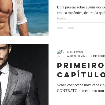
erótica
Bora prosear sobre alguns dos ce
erótica romântica, dentro da qu
românti
inserem.
você ler
viajar
R. M. Ferreira
22 de jul. de 2021
3 min de leit
Primeir
Capítul
Venha conhecer a nova capa e o 
CONTRATO, o meu novo roma