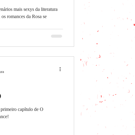
nários mais sexys da literatura
al os romances da Rosa se
ca, pra
 e
ura
o
o
primeiro capítulo de O
nce!