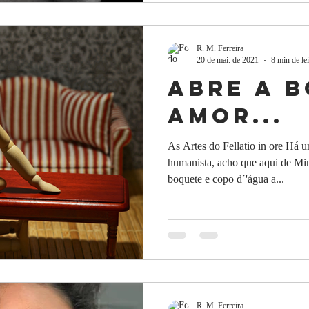
R. M. Ferreira
20 de mai. de 2021
8 min de lei
Abre a b
amor...
As Artes do Fellatio in ore Há 
humanista, acho que aqui de Mi
boquete e copo d´'água a...
R. M. Ferreira