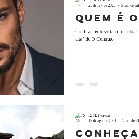
25 de fev. de 2025
5 min de lei
Quem é 
Confira a entrevista com Tobias 
alta" de O Contrato.
R. M. Ferreira
18 de ago. de 2021
3 min de lei
Conheç