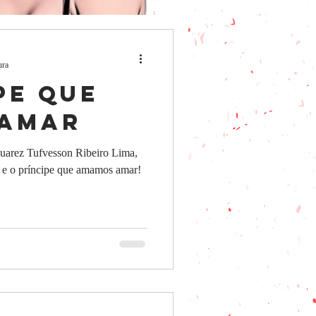
ura
pe que
amar
 Juarez Tufvesson Ribeiro Lima,
 o príncipe que amamos amar!