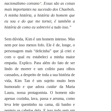
nacionalismo coreano
*
. Essas são as coisas 
mais importantes na sucessão dos Chaebols. 
A minha história, a história do homem que 
eu sou e do que me tornei, é também a 
história de como eu sobrevivi a tudo isso.” 
Sem dúvida, Kim é um homem intenso. Mas 
nem por isso menos fofo. Ele é de, longe, o 
personagem mais “delicinha” que já criei e 
com o qual eu estabeleci a minha maior 
empatia. Explico. Para além do fato de ser 
lindo de morrer e um colírio para olhos 
cansados, a despeito de toda a sua história de 
vida, Kim Tan é um sujeito muito bem 
humorado e que adora 
cuidar 
da Maria 
Laura, nossa protagonista
. 
O homem não 
apenas cozinha, lava, passa e arruma, como 
leva leite quentinho na cama, dá banho e 
penteia os cabelos dela. E isso tudo sem um 