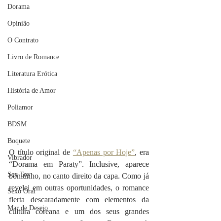
Dorama
Opinião
O Contrato
Livro de Romance
Literatura Erótica
História de Amor
Poliamor
BDSM
Boquete
O título original de 
“Apenas por Hoje”
, era 
Vibrador
“Dorama em Paraty”. Inclusive, aparece 
Sex Toy
bonitinho, no canto direito da capa. Como já 
revelei em outras oportunidades, o romance 
Sexo Oral
flerta descaradamente com elementos da 
Mar de Desejo
cultura coreana e um dos seus grandes 