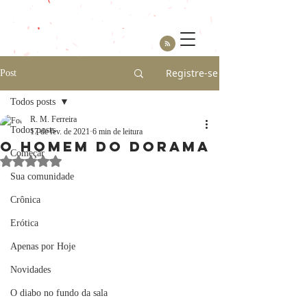
Registre-se
Post
Todos posts
R. M. Ferreira
Todos posts
17 de fev. de 2021
6 min de leitura
O homem do Dorama
Começar
Avaliado com NaN de 5 estrelas.
Sua comunidade
Crônica
Erótica
Apenas por Hoje
Novidades
O diabo no fundo da sala