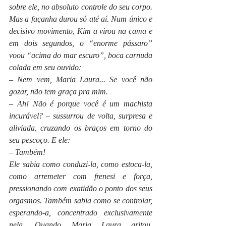
sobre ele, no absoluto controle do seu corpo. 
Mas a façanha durou só até aí. Num único e 
decisivo movimento, Kim a virou na cama e 
em dois segundos, o “enorme pássaro” 
voou “acima do mar escuro”, boca carnuda 
colada em seu ouvido:
– Nem vem, Maria Laura... Se você não 
gozar, não tem graça pra mim. 
– Ah! Não é porque você é um machista 
incurável? – sussurrou de volta, surpresa e 
aliviada, cruzando os braços em torno do 
seu pescoço. E ele:
– Também! 
Ele sabia como conduzi-la, como estoca-la, 
como arremeter com frenesi e força, 
pressionando com exatidão o ponto dos seus 
orgasmos. Também sabia como se controlar, 
esperando-a, concentrado exclusivamente 
nela. Quando Maria Laura gritou, 