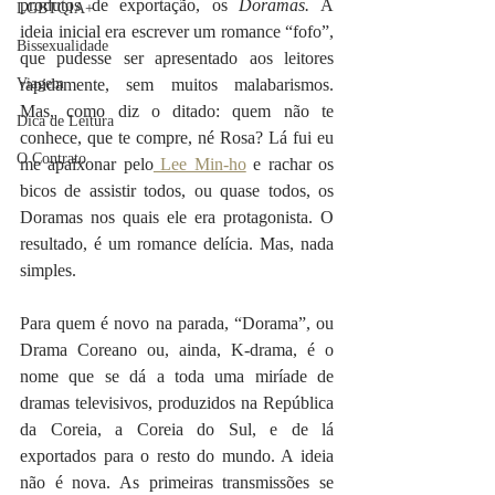
produtos de exportação, os 
Doramas. 
A 
LGBTQIA+
ideia inicial era escrever um romance “fofo”, 
Bissexualidade
que pudesse ser apresentado aos leitores 
Viagem
rapidamente, sem muitos malabarismos. 
Mas, como diz o ditado: quem não te 
Dica de Leitura
conhece, que te compre, né Rosa? Lá fui eu 
O Contrato
me apaixonar pelo
 Lee Min-ho
 e rachar os 
bicos de assistir todos, ou quase todos, os 
Doramas nos quais ele era protagonista. O 
resultado, é um romance delícia. Mas, nada 
simples.
Para quem é novo na parada, “Dorama”, ou 
Drama Coreano ou, ainda, K-drama, é o 
nome que se dá a toda uma miríade de 
dramas televisivos, produzidos na República 
da Coreia, a Coreia do Sul, e de lá 
exportados para o resto do mundo. A ideia 
não é nova. As primeiras transmissões se 