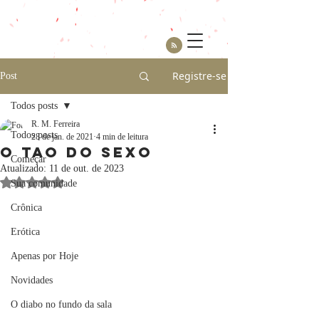
Registre-se
Post
Todos posts
R. M. Ferreira
Todos posts
28 de jan. de 2021
4 min de leitura
O Tao do sexo
Começar
Atualizado:
11 de out. de 2023
Avaliado com NaN de 5 estrelas.
Sua comunidade
Crônica
Erótica
Apenas por Hoje
Novidades
O diabo no fundo da sala