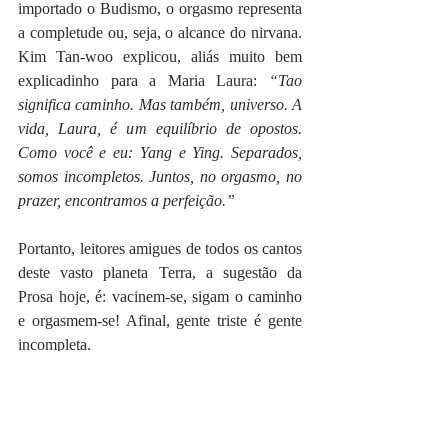
importado o Budismo, o orgasmo representa 
a completude ou, seja, o alcance do nirvana. 
Kim Tan-woo explicou, aliás muito bem 
explicadinho para a Maria Laura: 
“Tao 
significa caminho. Mas também, universo. A 
vida, Laura, é um equilíbrio de opostos. 
Como você e eu: Yang e Ying. Separados, 
somos incompletos. Juntos, no orgasmo, no 
prazer, encontramos a perfeição.”
Portanto, leitores amigues de todos os cantos 
deste vasto planeta Terra, a sugestão da 
Prosa hoje, é: vacinem-se, sigam o caminho 
e orgasmem-se! Afinal, gente triste é gente 
incompleta.
Ah. Deixe seu comentário e espalhe por aí, 
viu?
Beijooooooos da Rosa e até a próxima 