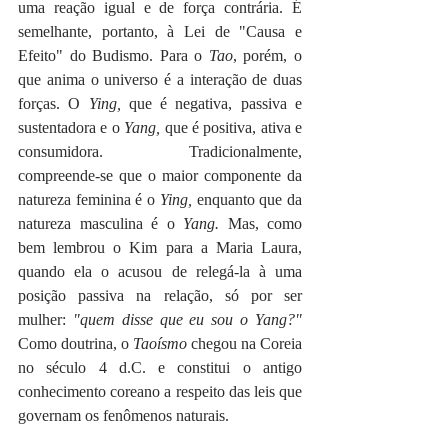
uma reação igual e de força contrária. É 
semelhante, portanto, à Lei de "Causa e 
Efeito" do Budismo. Para o 
Tao
, porém, o 
que anima o universo é a interação de duas 
forças. O 
Ying, 
que é negativa, passiva e 
sustentadora e o 
Yang, 
que é positiva, ativa e 
consumidora. Tradicionalmente, 
compreende-se que o maior componente da 
natureza feminina é o 
Ying, 
enquanto que da 
natureza masculina é o 
Yang. 
Mas, como 
bem lembrou o Kim para a Maria Laura, 
quando ela o acusou de relegá-la à uma 
posição passiva na relação, só por ser 
mulher: 
"quem disse que eu sou o Yang?" 
Como doutrina, o 
Taoísmo
 chegou na Coreia 
no século 4 d.C. e constitui o antigo 
conhecimento coreano a respeito das leis que 
governam os fenômenos naturais. 