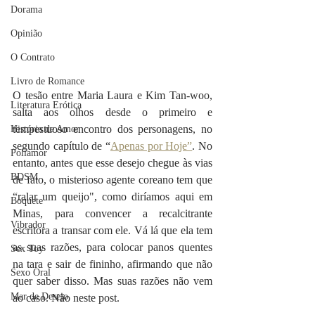
Dorama
Opinião
O Contrato
Livro de Romance
O tesão entre Maria Laura e Kim Tan-woo, 
Literatura Erótica
salta aos olhos desde o primeiro e 
tempestuoso encontro dos personagens, no 
História de Amor
segundo capítulo de “
Apenas por Hoje”
. No 
Poliamor
entanto, antes que esse desejo chegue às vias 
BDSM
de fato, o misterioso agente coreano tem que 
“ralar um queijo", como diríamos aqui em 
Boquete
Minas, para convencer a recalcitrante 
Vibrador
escritora a transar com ele. Vá lá que ela tem 
as suas razões, para colocar panos quentes 
Sex Toy
na tara e sair de fininho, afirmando que não 
Sexo Oral
quer saber disso. Mas suas razões não vem 
Mar de Desejo
ao caso. Não neste post.