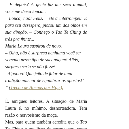
– E depois? A gente faz um sexo animal, 
você me deixa louca...
– Louca, não! Feliz. – ele a interrompeu. E 
para seu desespero, piscou um dos olhos em 
sua direção. – Conheço o Tao Te Ching de 
trás pra frente...
Maria Laura suspirou de novo.
– Olha, não é surpresa nenhuma você ser 
versado nesse tipo de sacanagem! Aliás, 
surpresa seria se não fosse!
–Aigoooo! Que jeito de falar de uma 
tradição milenar de equilibrar os opostos!" 
” (
Trecho de Apenas por Hoje).
É, amigues leitores. A situação de Maria 
Laura é, no mínimo, desnorteadora. Tem 
razão o nervosismo da moça.   
Mas, para quem também acredita que o 
Tao 
Te Ching 
é um livro de sacanagens, como 