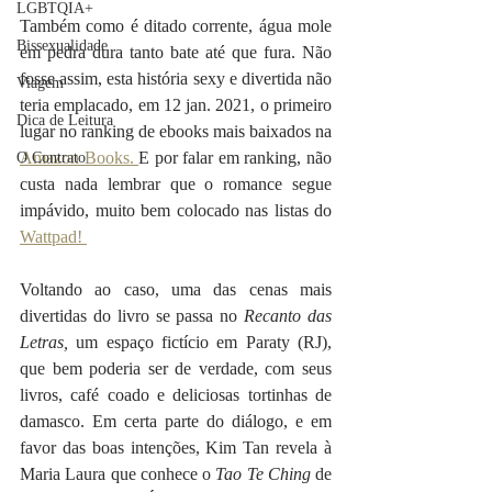
LGBTQIA+
Também como é ditado corrente, água mole 
Bissexualidade
em pedra dura tanto bate até que fura. Não 
fosse assim, esta história sexy e divertida não 
Viagem
teria emplacado, em 12 jan. 2021, o primeiro 
Dica de Leitura
lugar no ranking de ebooks mais baixados na 
Amazon Books. 
E por falar em ranking, não 
O Contrato
custa nada lembrar que o romance segue 
impávido, muito bem colocado nas listas do 
Wattpad! 
Voltando ao caso, uma das cenas mais 
divertidas do livro se passa no 
Recanto das 
Letras, 
um espaço fictício em Paraty (RJ), 
que bem poderia ser de verdade, com seus 
livros, café coado e deliciosas tortinhas de 
damasco. Em certa parte do diálogo, e em 
favor das boas intenções, Kim Tan revela à 
Maria Laura que conhece o 
Tao Te Ching
 de 