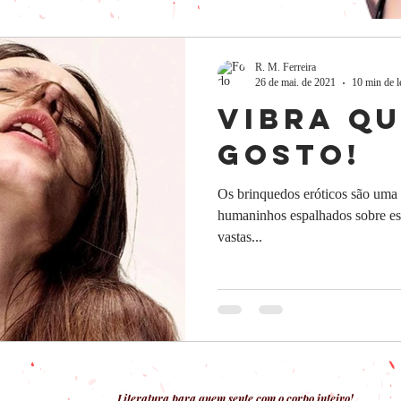
R. M. Ferreira
26 de mai. de 2021
10 min de l
Vibra qu
gosto!
Os brinquedos eróticos são uma 
humaninhos espalhados sobre est
vastas...
Literatura para quem sente com o corpo inteiro!