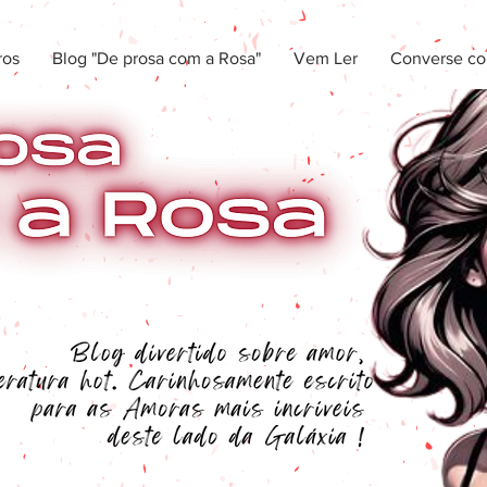
ros
Blog "De prosa com a Rosa"
Vem Ler
Converse co