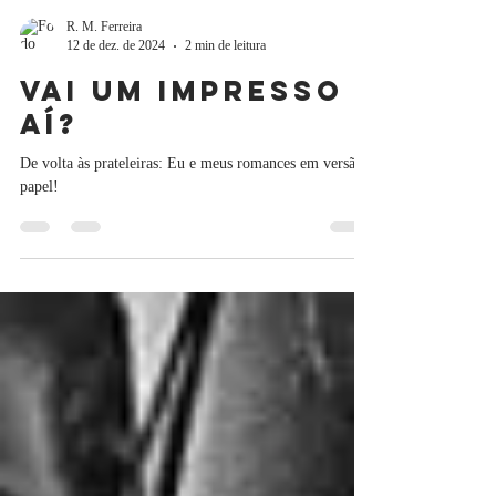
R. M. Ferreira
12 de dez. de 2024
2 min de leitura
Vai um impresso
aí?
De volta às prateleiras: Eu e meus romances em versão
papel!