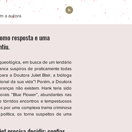
m a autora
omo resposta e uma
tiu.
queológica, em busca de um lendário
ranca suspiros de praticamente todas
ra a Doutora Juliet Blair, a bióloga
ional da sua vida”! Porém, a Doutora
branças não existem. Hank teria sido
orais “Blue Flower”, abundantes nas
e tórridos encontros e tempestuosos
dos por uma complexa trama criminosa
 política, os torna suspeitos de uma
t precisa decidir: confiar