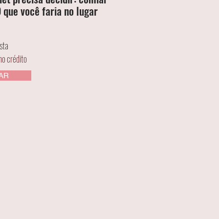
que você faria no lugar
ista
no crédito
AR