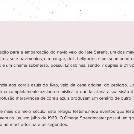
ração para a embarcação do navio veio do Iate Serena, um dos ma
tros, sete pavimentos, um hangar, dois heliportos e um submarino 
s e um cinema submerso, possui 12 cabines, sendo 7 duplas e 01 vi
ência aos corais azuis do livro, veio da cena original do prólogo.
a completamente azulada e mística, o que facilitaria a sua visão da
 profusão maravilhosa de corais azuis produzem um cenário de out
e mais de meio século, este relógio testemunhou eventos que testara
omem na lua, em julho de 1969. O Ômega Speedmaster possui um gr
ão no mostrador para os segundos.