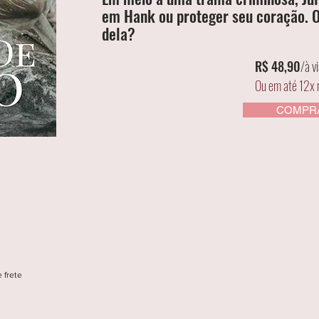
em Hank ou proteger seu coração. O 
dela?
R$ 48,90
/à v
Ou em até 12x 
COMPR
 frete