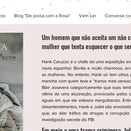
ros
Blog "De prosa com a Rosa"
Vem Ler
Converse co
Um homem que não aceita um não c
mulher que tenta esquecer o que sen
Hank Caruzzo é o chefe de uma expedição ar
navio espanhol. Bonito e muito charmoso, ar
as mulheres. No entanto, Hank só tem olhos pa
marinha com quem teve a “transa mais sensac
Blair assevera categoricamente que suas lem
vítima de uma alucinação, provocada pelos c
águas em que ele estivera mergulhando. Entr
desentendimentos, Hank e Juliet são envolvi
que, ao aliar tráfico de drogas e corrupção
investigação secreta do FBI.
Em meio a uma trama criminosa, Julie