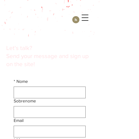
Let's talk?
Send your message and sign up
on the site!
*
Nome
Sobrenome
Email