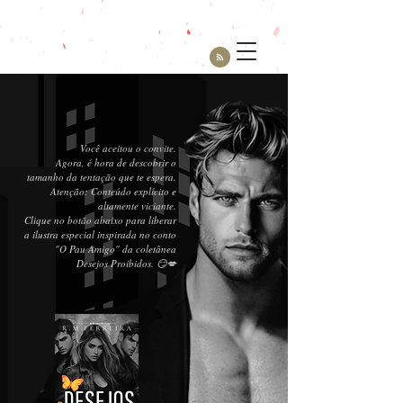
Você aceitou o convite.
Agora, é hora de descobrir o
tamanho da tentação que te espera.
Atenção: Conteúdo explícito e
altamente viciante.
Clique no botão abaixo para liberar
a ilustra especial inspirada no conto
"O Pau Amigo" da coletânea
Desejos Proibidos. 😏💋