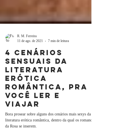
R. M. Ferreira
11 de ago. de 2021
7 min de leitura
4 cenários
sensuais da
literatura
erótica
romântica, pra
você ler e
viajar