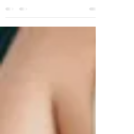
Bora prosear sobre alguns dos cenários mais sexys da
literatura erótica romântica, dentro da qual os romances
da Rosa se inserem.