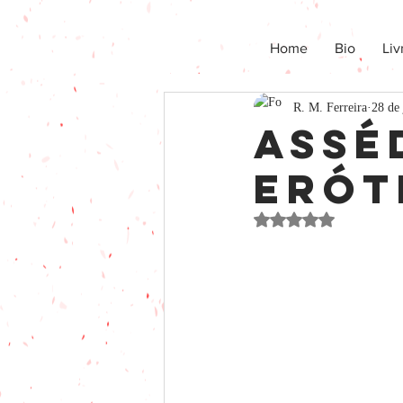
Home
Bio
Liv
R. M. Ferreira
28 de 
Assé
Erót
Avaliado com NaN de