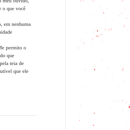
do meu ouvido, 
r o que você 
do, em nenhuma 
midade 
Me permito o 
ndo que 
ela teia de 
utível que ele 