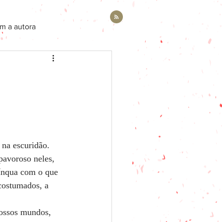
m a autora
na escuridão.    
pavoroso neles, 
ínqua com o que 
ostumados, a 
nossos mundos, 