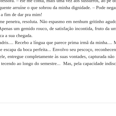
fessora. – ele me conta, mais uma vez aos sussurros, ao pé 
quente arruíne o que sobrou da minha dignidade. – Pode nega
 a fim de dar pra mim!
me penetra, resoluta. Não espasmo em nenhum gritinho agu
Apenas um gemido rouco, de satisfação incontida, fruto da u
ica a sua chegada.
dris.... Recebo a língua que parece prima irmã da minha.... 
ue escapa da boca perfeita... Envolvo seu pescoço, reconhece
ele, entregue completamente às suas vontades, capturada não p
i tecendo ao longo do semestre...  Mas, pela capacidade indisc