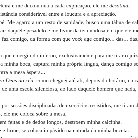
rteira e me deixou nua a cada explicação, ele me 
desatina.
istância considerável entre a loucura e a apreciação.
pé. Me agarro a um resto de sanidade, busco uma tábua de sa
air daquele pesadelo e me livrar da teia nodosa em que ele m
faz comigo, da forma com que você age comigo... das... das.
ra que emergiu do inferno, exclusivamente para me tirar o juíz
da minha boca, captura minha própria língua, dança comigo so
tra a mesa áspera...
u Deus do céu
, como cheguei até ali, depois do horário, na 
ão de uma escola silenciosa, ao lado daquele homem que nada,
 por sessões disciplinadas de exercícios resistidos, me tiram
, ele me coloca sobre a mesa.
m feitas e de dedos longos, destroem minha calcinha.
 e firme, se coloca impávido na entrada da minha buceta.