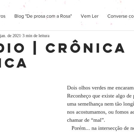
ros
Blog "De prosa com a Rosa"
Vem Ler
Converse co
jan. de 2021
3 min de leitura
dio | Crônica
ica
 5 estrelas.
Dois olhos verdes me encaram 
Reconheço que existe algo de 
uma semelhança nem tão long
nos acostumamos, ou fomos ac
chamar de “mal”.
   Porém... na intersecção de 