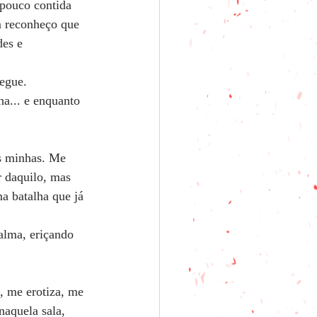
pouco contida 
m reconheço que 
des e 
negue.
a... e enquanto 
as minhas. Me 
r daquilo, mas 
a batalha que já 
alma, eriçando 
, me erotiza, me 
aquela sala, 