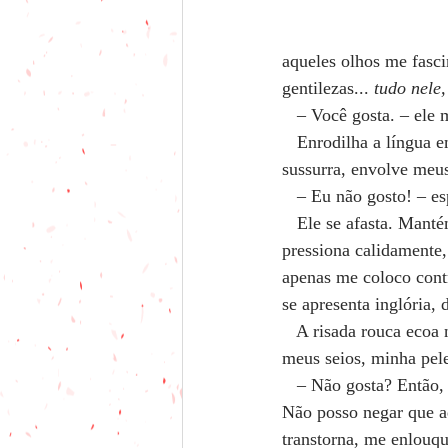
aqueles olhos me fasci
gentilezas... 
tudo nele,
   – Você gosta. – ele
   Enrodilha a língua 
sussurra, envolve meu
   – Eu não gosto! – e
   Ele se afasta. Mant
pressiona calidamente,
apenas me coloco contr
se apresenta inglória,
   A risada rouca eco
meus seios, minha pel
   – Não gosta? Então,
Não posso negar que a
transtorna, me enlouqu