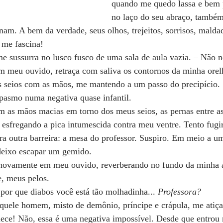
quando me quedo lassa e bem 
no laço do seu abraço, també
nam. A bem da verdade, seus olhos, trejeitos, sorrisos, malda
 me fascina!
 me sussurra no lusco fusco de uma sala de aula vazia. – Não 
em meu ouvido, retraça com saliva os contornos da minha orelh
s seios com as mãos, me mantendo a um passo do precipício.
spasmo numa negativa quase infantil.
ém as mãos macias em torno dos meus seios, as pernas entre 
 esfregando a pica intumescida contra meu ventre. Tento fugi
a outra barreira: a mesa do professor. Suspiro. Em meio a um
 deixo escapar um gemido.
a novamente em meu ouvido, reverberando no fundo da minha 
e, meus pelos.
 por que diabos você está tão molhadinha... 
Professora?
quele homem, misto de demônio, príncipe e crápula, me atiça
ece! Não, essa é uma negativa impossível. Desde que entrou n