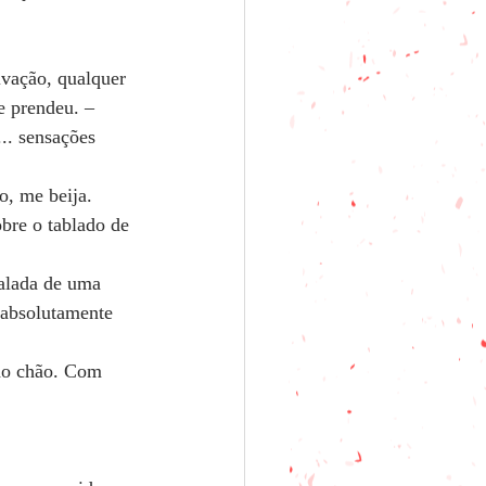
lvação, qualquer 
e prendeu. – 
.. sensações 
o, me beija. 
bre o tablado de 
calada de uma 
 absolutamente 
 do chão. Com 