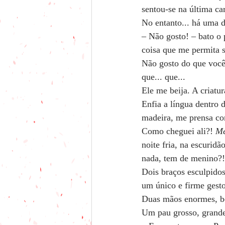
sentou-se na última ca
No entanto... há uma d
– Não gosto! – bato o 
coisa que me permita s
Não gosto do que você 
que... que...
Ele me beija. A criatu
Enfia a língua dentro 
madeira, me prensa con
Como cheguei ali?! 
Me
noite fria, na escurid
nada, tem de menino?!
Dois braços esculpidos
um único e firme gesto
Duas mãos enormes, be
Um pau grosso, grande