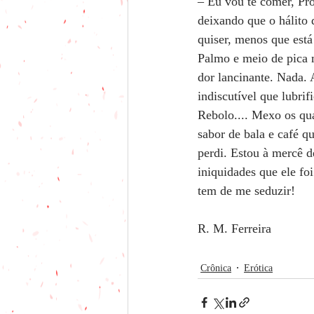
– Eu vou te comer, Pro
deixando que o hálito 
quiser, menos que está
Palmo e meio de pica 
dor lancinante. Nada. 
indiscutível que lubrif
Rebolo.... Mexo os qua
sabor de bala e café q
perdi. Estou à mercê d
iniquidades que ele fo
tem de me seduzir! 
R. M. Ferreira
Crônica
Erótica