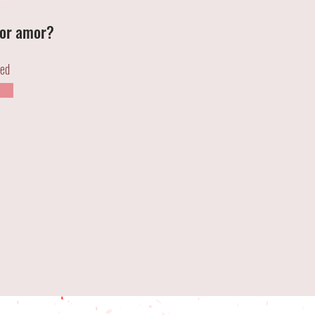
 por amor?
ted