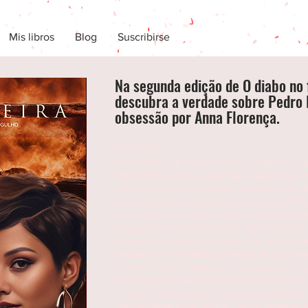
Mis libros
Blog
Suscribirse
Na segunda edição de O diabo no 
descubra a verdade sobre Pedro 
obsessão por Anna Florença.
SINOPSIS
Anna Florence trabaja como maestra en un
Uberlândia, una ciudad del interior de Mi
ama y con su vida amorosa por fin unida, t
Sin embargo, el regreso de un exalumno 
patas arriba. Novato, cree que el travies
adolescente indisciplinado. ¡Pero el estud
listo para terminar la escuela secundaria en
encuentra el profesor de Letras, sentado en 
hombre endiabladamente guapo, con una sen
de escrúpulos! Decidido a convertirse en e
una red de chantaje, erotismo y seducció
con sus deseos. Incluidos... ¡los no confesad