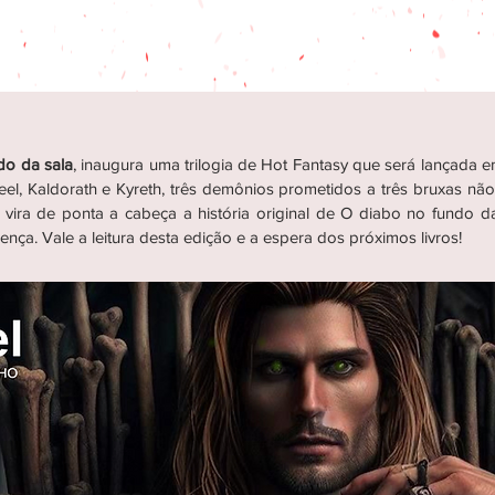
do da sala
, inaugura uma trilogia de Hot Fantasy que será lançada em
dreel, Kaldorath e Kyreth, três demônios prometidos a três bruxas 
o, vira de ponta a cabeça a história original de O diabo no fundo 
ença. Vale a leitura desta edição e a espera dos próximos livros!