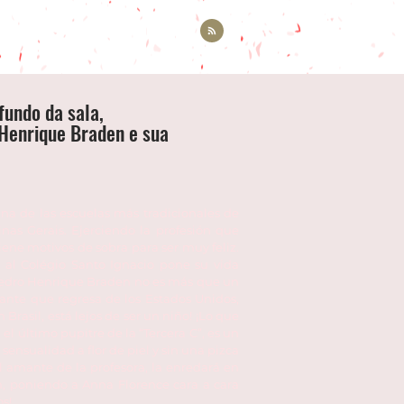
fundo da sala,
Henrique Braden e sua
a de las escuelas más tradicionales de
nas Gerais. Ejerciendo la profesión que
iene motivos de sobra para ser muy feliz.
al Colégio Santo Ignacio pone su vida
o Pedro Henrique Braden no es más que un
iante que regresa de los Estados Unidos,
 Brasil, está lejos de ser un niño! ¡Lo que
el último pupitre de la “Tercera C”, es un
sualidad a flor de piel y sin una pizca
l amante de la profesora, la enredará en
n, poniendo a Anna Florence cara a cara
os!