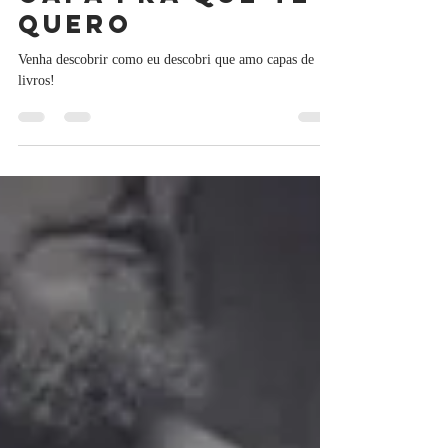
R. M. Ferreira
8 de abr. de 2024
3 min de leitura
Capa pra que te
quero
Venha descobrir como eu descobri que amo capas de
livros!